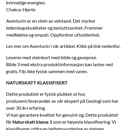
kvinnelige energien.
in Geology who has over 30 years of experience. We can guarantee
quality for genuine and. This product receives Nature Treasure
Chakra: Hjerte
Class 1 which is the highest classification. We classify based on an
overall assessment of the stone. Regardless of whether the stone is
Aventurin er en stein av velstand. Det styrker
classified as class 1 or 3, it is genuine anyway.
lederskapskvaliteter og besluttsomhet. Fremmer
medfølelse og empati. Oppfordrer utholdenhet.
Les mer om Aventurin i vår artikkel. Klikk på link nedenfor.
Leveres med steinkort med bilde og gavepose.
Bilde 3 med ekstra produktinformasjon kan lastes ned
gratis. Fås ikke fysisk sammen med varen.
NATURSKATT KLASSIFISERT
Dette produktet er fysisk plukket ut hos
produsent/leverandør av vår ekspert på Geologi som har
over 30 års erfaring.
Vi kan garantere kvalitet for genuint og. Dette produktet
får
Naturskatt klasse 1
som er høyeste klassifisering. Vi
klassifiserer utifra en helhetsvurdering av steinen.