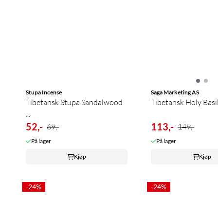
Stupa Incense
Saga Marketing AS
Tibetansk Stupa Sandalwood
Tibetansk Holy Basi
...
52,-
113,-
69,-
149,-
På lager
På lager
Kjøp
Kjøp
-24%
-24%