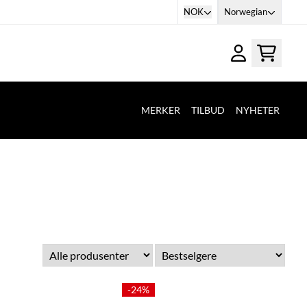
NOK
Norwegian
MERKER
TILBUD
NYHETER
-24%