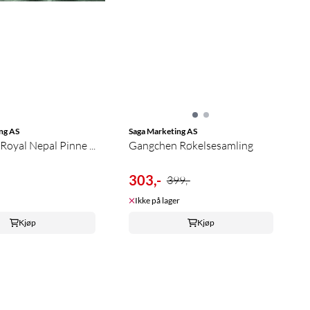
ng AS
Saga Marketing AS
Royal Nepal Pinne ...
Gangchen Røkelsesamling
303,-
399,-
Ikke på lager
Kjøp
Kjøp