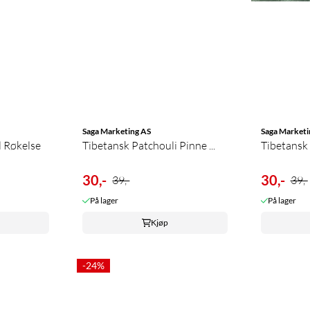
Saga Marketing AS
Saga Marketi
l Røkelse
Tibetansk Patchouli Pinne ...
Tibetansk 
30,-
30,-
39,-
39,-
På lager
På lager
Kjøp
-24%