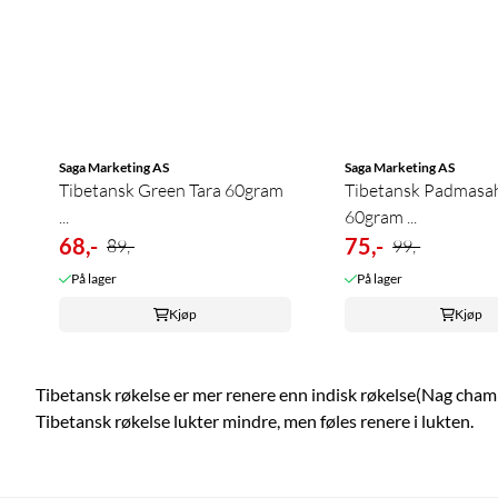
Saga Marketing AS
Saga Marketing AS
Tibetansk Green Tara 60gram
Tibetansk Padmasa
...
60gram ...
68,-
75,-
89,-
99,-
På lager
På lager
Kjøp
Kjøp
Tibetansk røkelse er mer renere enn indisk røkelse(Nag cham
Tibetansk røkelse lukter mindre, men føles renere i lukten.