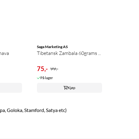
Saga Marketing AS
hava
Tibetansk Zambala 60grams ...
75,-
99,-
På lager
Kjøp
pa, Goloka, Stamford, Satya etc)