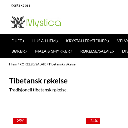
Hopp til innhold
Kontakt oss
DUFT
HUS & HJEM
KRYSTALLER/STEINER
VELV
BØKER
MALA & SMYKKER
RØKELSE/SALVIE
DI
Hjem
/
RØKELSE/SALVIE
/
Tibetansk røkelse
Tibetansk røkelse
Tradisjonell tibetansk røkelse.
-25%
-24%