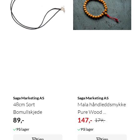
Saga Marketing AS
Saga Marketing AS
48cm Sort
Mala håndleddsmykke
Bomullskjede
Pure Wood ...
89,-
147,-
179,-
På lager
På lager
Kjøp
Kjøp