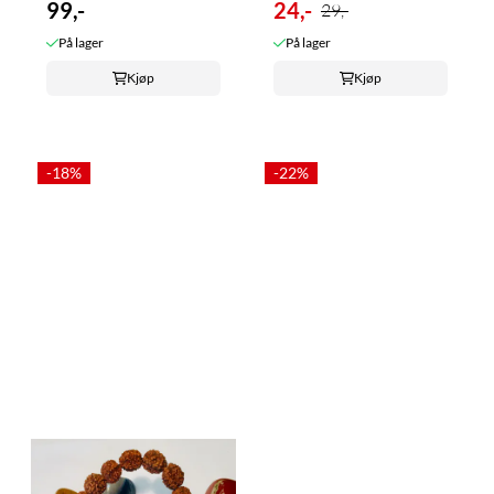
99,-
24,-
29,-
På lager
På lager
Kjøp
Kjøp
-18%
-22%