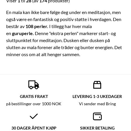
Viser
1
til
28
(av
174
produkter)
En mala kan ikke bare følge deg under en meditasjon, men
også være en fantastisk og positiv støtte i hverdagen. Den
består av
108 perler.
I tillegg har hver mala
en
guruperle.
Denne "ekstra perlen" markerer start- og
sluttpunktet for meditasjon. Dusken eller dusken på
slutten av mala forener alle tråder og bunter energien. Det
minner oss om at alt henger sammen.
GRATIS FRAKT
LEVERING 1-3 UKEDAGER
på bestillinger over 1000 NOK
Vi sender med Bring
30 DAGER ÅPENT KJØP
SIKKER BETALING