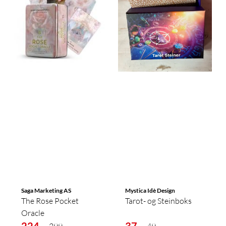
Saga Marketing AS
Mystica Idè Design
The Rose Pocket
Tarot- og Steinboks
Oracle
224,-
37,-
299,-
49,-