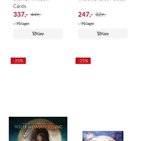
Cards
337,-
247,-
449,-
329,-
På lager
På lager
Kjøp
Kjøp
-25%
-25%