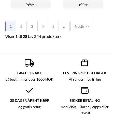
Kjøp
Kjøp
1
2
3
4
5
...
Neste >>
Viser
1
til
28
(av
244
produkter)
GRATIS FRAKT
LEVERING 1-3 UKEDAGER
på bestillinger over 1000 NOK
Vi sender med Bring
30 DAGER ÅPENT KJØP
SIKKER BETALING
og gratis retur
med VISA, Klarna,, Vipps eller
Paypal