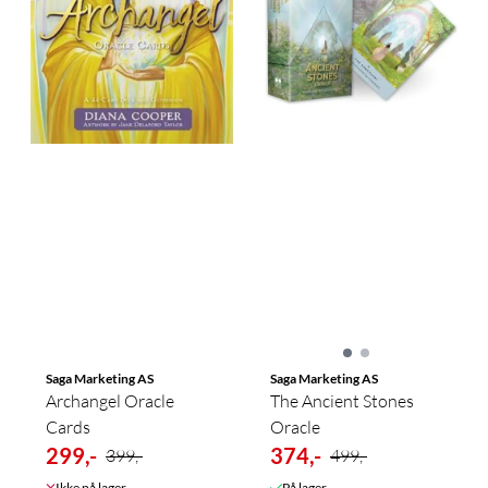
Saga Marketing AS
Saga Marketing AS
Archangel Oracle
The Ancient Stones
Cards
Oracle
299,-
374,-
399,-
499,-
Ikke på lager
På lager