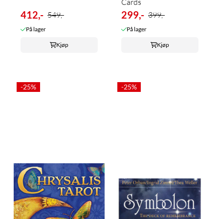
Cards
412,-
299,-
549,-
399,-
På lager
På lager
Kjøp
Kjøp
-25%
-25%