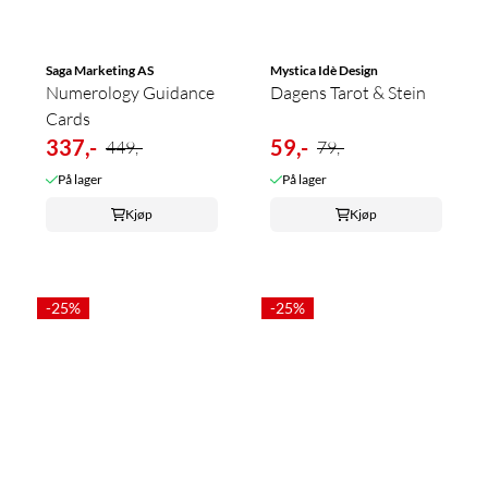
Saga Marketing AS
Mystica Idè Design
Numerology Guidance
Dagens Tarot & Stein
Cards
337,-
59,-
449,-
79,-
På lager
På lager
Kjøp
Kjøp
-25%
-25%