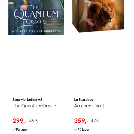
Saga Marketing AS
Lo Scarabeo
The Quantum Oracle
Arcanum Tarot
299,-
359,-
399,-
479,-
På lager
På lager