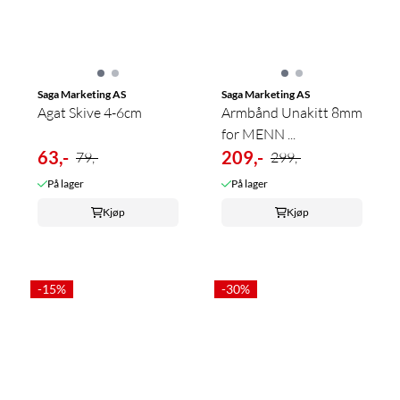
Saga Marketing AS
Saga Marketing AS
Agat Skive 4-6cm
Armbånd Unakitt 8mm
for MENN ...
63,-
209,-
79,-
299,-
På lager
På lager
Kjøp
Kjøp
-15%
-30%