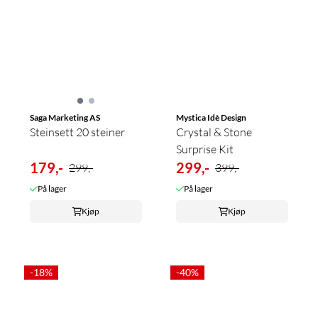
Saga Marketing AS
Mystica Idè Design
Steinsett 20 steiner
Crystal & Stone
Surprise Kit
179,-
299,-
299,-
399,-
På lager
På lager
Kjøp
Kjøp
-18%
-40%