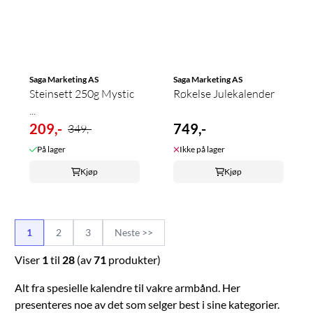
Saga Marketing AS
Saga Marketing AS
Steinsett 250g Mystic
Røkelse Julekalender
...
209,-
749,-
349,-
På lager
Ikke på lager
Kjøp
Kjøp
1
2
3
Neste >>
Viser
1
til
28
(av
71
produkter)
Alt fra spesielle kalendre til vakre armbånd. Her
presenteres noe av det som selger best i sine kategorier.