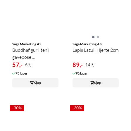
Saga Marketing AS
Saga Marketing AS
Buddhafigur liten i
Lapis Lazuli Hjerte 2cm
gavepose ...
57,-
89,-
69,-
149,-
På lager
På lager
Kjøp
Kjøp
-30%
-30%