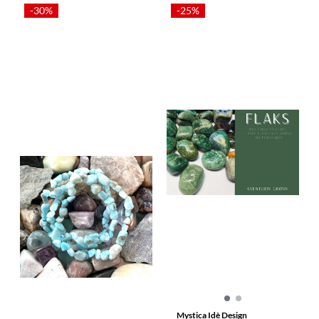
-30%
-25%
Mystica Idè Design