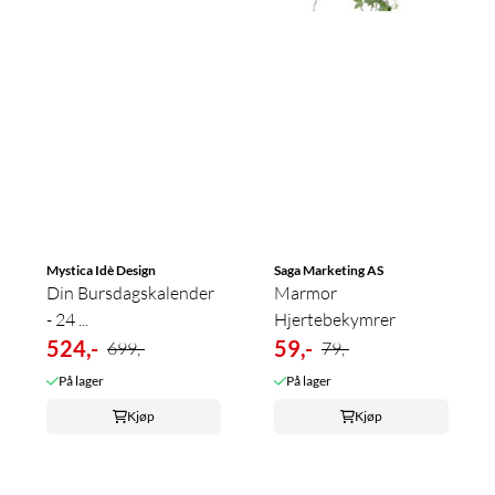
Mystica Idè Design
Saga Marketing AS
Din Bursdagskalender
Marmor
- 24 ...
Hjertebekymrer
524,-
59,-
699,-
79,-
På lager
På lager
Kjøp
Kjøp