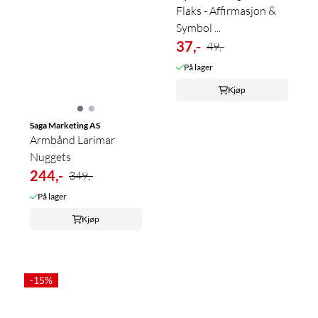
Flaks - Affirmasjon &
Symbol ...
37,-
49,-
På lager
Kjøp
Saga Marketing AS
Armbånd Larimar
Nuggets
244,-
349,-
På lager
Kjøp
-15%