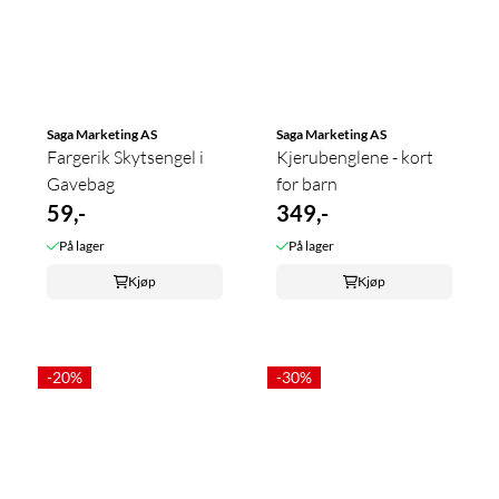
Saga Marketing AS
Saga Marketing AS
Fargerik Skytsengel i
Kjerubenglene - kort
Gavebag
for barn
59,-
349,-
På lager
På lager
Kjøp
Kjøp
-20%
-30%