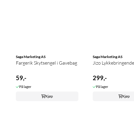
Saga Marketing AS
Saga Marketing AS
Fargerik Skytsengel i Gavebag
Jizo Lykkebringende l
59,-
299,-
På lager
På lager
Kjøp
Kjøp