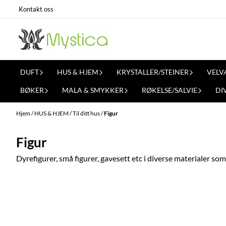
Hopp til innhold
Kontakt oss
DUFT
HUS & HJEM
KRYSTALLER/STEINER
VELV
BØKER
MALA & SMYKKER
RØKELSE/SALVIE
DI
Hjem
/
HUS & HJEM
/
Til ditt hus
/
Figur
Figur
Dyrefigurer, små figurer, gavesett etc i diverse materialer som f