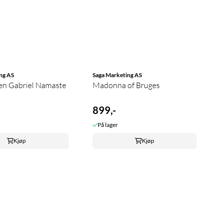
ng AS
Saga Marketing AS
en Gabriel Namaste
Madonna of Bruges
899,-
På lager
Kjøp
Kjøp