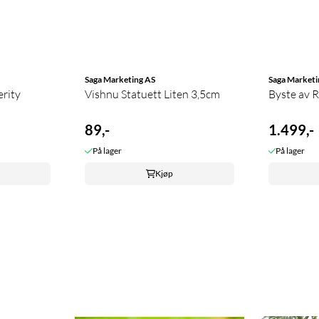
Saga Marketing AS
Saga Marketi
erity
Vishnu Statuett Liten 3,5cm
Byste av R
89,-
1.499,-
På lager
På lager
Kjøp