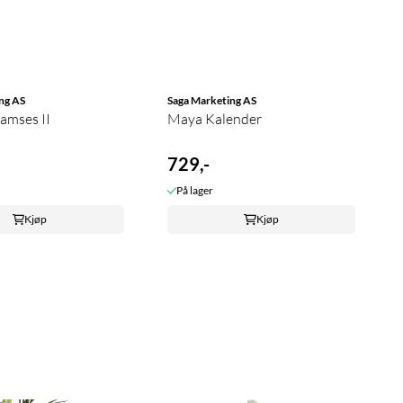
ng AS
Saga Marketing AS
amses II
Maya Kalender
729,-
På lager
Kjøp
Kjøp