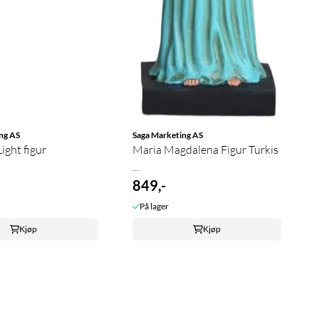
ng AS
Saga Marketing AS
ight figur
Maria Magdalena Figur Turkis
...
849,-
På lager
Kjøp
Kjøp