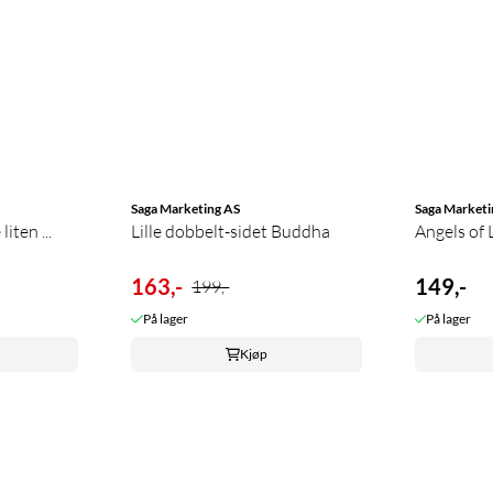
Saga Marketing AS
Saga Marketi
iten ...
Lille dobbelt-sidet Buddha
Angels of L
163,-
149,-
199,-
På lager
På lager
Kjøp