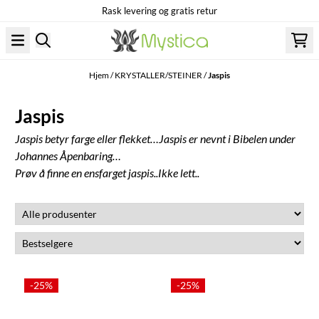
Rask levering og gratis retur
Hopp til innhold
Hjem
/
KRYSTALLER/STEINER
/
Jaspis
Jaspis
Jaspis betyr farge eller flekket…Jaspis er nevnt i Bibelen under
Johannes Åpenbaring…
Prøv å finne en ensfarget jaspis..Ikke lett..
-25%
-25%