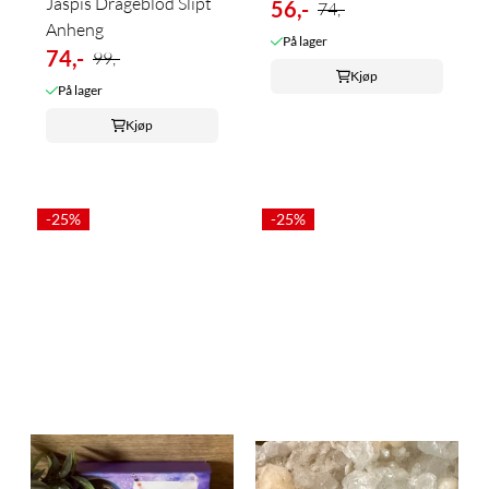
Jaspis Drageblod Slipt
56,-
74,-
Anheng
På lager
74,-
99,-
Kjøp
På lager
Kjøp
-25%
-25%