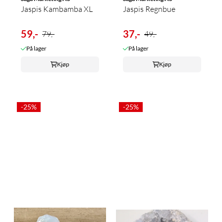
Jaspis Kambamba XL
Jaspis Regnbue
59,-
37,-
79,-
49,-
På lager
På lager
Kjøp
Kjøp
-25%
-25%