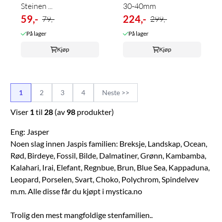
Steinen ...
30-40mm
59,-
224,-
79,-
299,-
På lager
På lager
Kjøp
Kjøp
1
2
3
4
Neste >>
Viser
1
til
28
(av
98
produkter)
Eng: Jasper
Noen slag innen Jaspis familien: Breksje, Landskap, Ocean,
Rød, Birdeye, Fossil, Bilde, Dalmatiner, Grønn, Kambamba,
Kalahari, Irai, Elefant, Regnbue, Brun, Blue Sea, Kappaduna,
Leopard, Porselen, Svart, Choko, Polychrom, Spindelvev
m.m. Alle disse får du kjøpt i mystica.no
Trolig den mest mangfoldige stenfamilien..