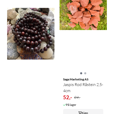
Saga Marketing AS
Jaspis Rød Råstein 2,5-
4cm
52,-
69,-
På lager
Kjøp