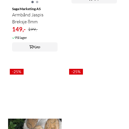
Saga Marketing AS
Armbånd Jaspis
Breksje 8mm
149,-
199,-
På lager
Kjøp
-25%
-25%