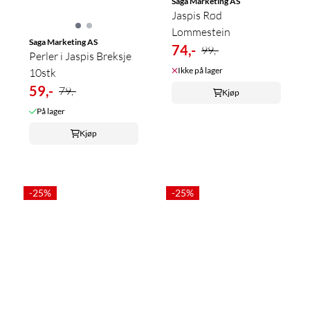
Saga Marketing AS
Jaspis Rød
Lommestein
Saga Marketing AS
74,-
99,-
Perler i Jaspis Breksje
Ikke på lager
10stk
59,-
79,-
Kjøp
På lager
Kjøp
-25%
-25%