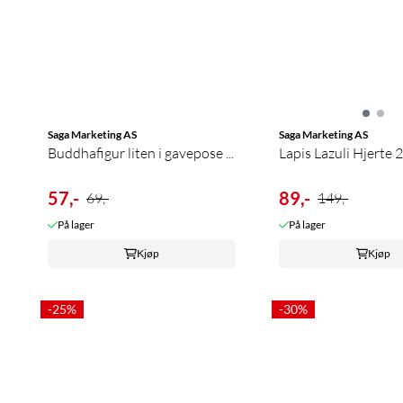
Saga Marketing AS
Saga Marketing AS
Buddhafigur liten i gavepose ...
Lapis Lazuli Hjerte 
57,-
89,-
69,-
149,-
På lager
På lager
Kjøp
Kjøp
-25%
-30%