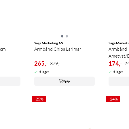
Saga Marketing AS
Saga Marketi
2cm
Armbånd Chips Larimar
Armbånd
Ametyst/B
265,-
174,-
379,-
24
På lager
På lager
Kjøp
-25%
-24%