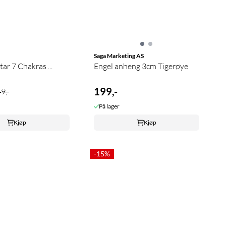
Saga Marketing AS
ar 7 Chakras ...
Engel anheng 3cm Tigerøye
199,-
9,-
På lager
Kjøp
Kjøp
-15%