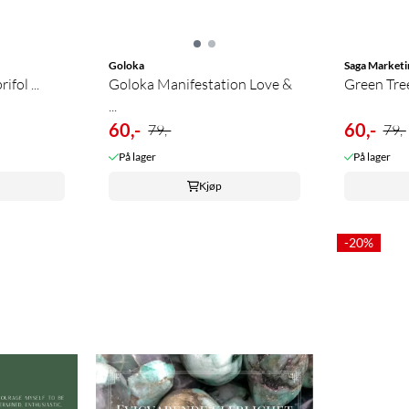
Goloka
Saga Marketi
ifol ...
Goloka Manifestation Love &
Green Tree
...
60,-
60,-
79,-
79,-
På lager
På lager
Kjøp
-20%