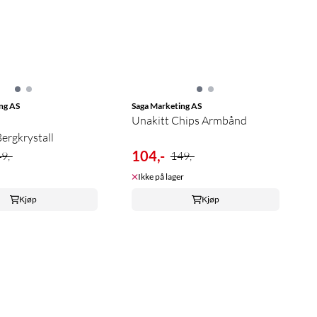
ng AS
Saga Marketing AS
Unakitt Chips Armbånd
ergkrystall
104,-
9,-
149,-
Ikke på lager
Kjøp
Kjøp