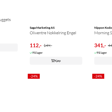
uggets
Saga Marketing AS
Nippon Kodo
Oliventre Nøkkelring Engel
Morning St
112,-
341,-
149,-
44
På lager
På lager
Kjøp
-24%
-24%