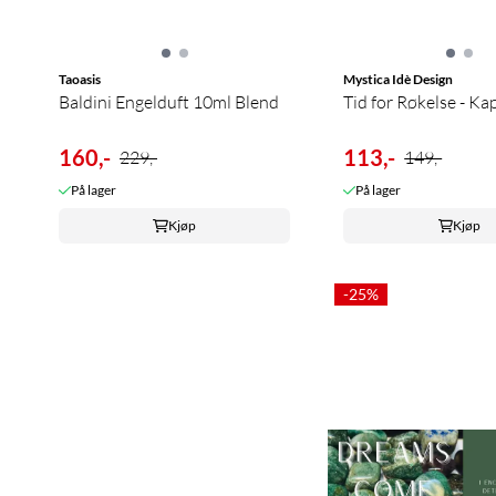
Taoasis
Mystica Idè Design
Baldini Engelduft 10ml Blend
Tid for Røkelse - Kapr
160,-
113,-
229,-
149,-
På lager
På lager
Kjøp
Kjøp
-25%