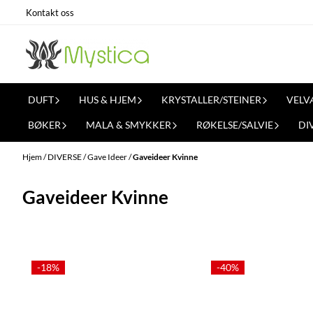
Hopp til innhold
Kontakt oss
DUFT
HUS & HJEM
KRYSTALLER/STEINER
VELV
BØKER
MALA & SMYKKER
RØKELSE/SALVIE
DI
Hjem
/
DIVERSE
/
Gave Ideer
/
Gaveideer Kvinne
Gaveideer Kvinne
-18%
-40%