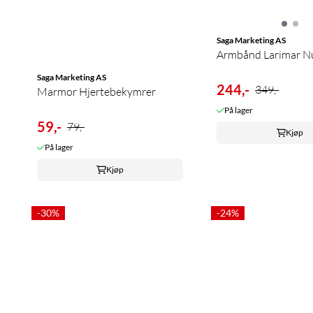
Saga Marketing AS
Armbånd Larimar N
Saga Marketing AS
244,-
349,-
Marmor Hjertebekymrer
På lager
59,-
79,-
Kjøp
På lager
Kjøp
-30%
-24%