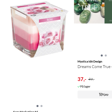
Mystica Idè Design
Dreams Come True - 
37,-
49,-
På lager
Kjøp
Saga Marketing AS