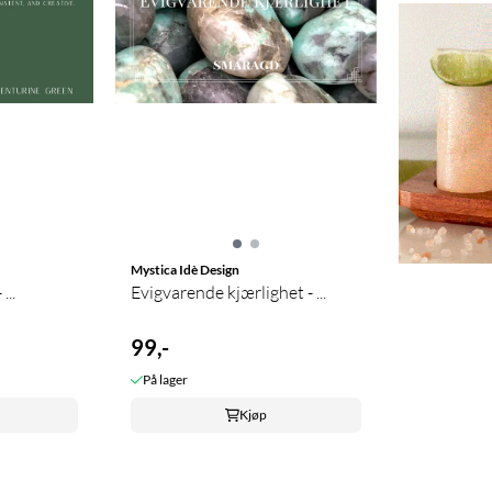
Mystica Idè Design
...
Evigvarende kjærlighet - ...
99,-
På lager
Kjøp