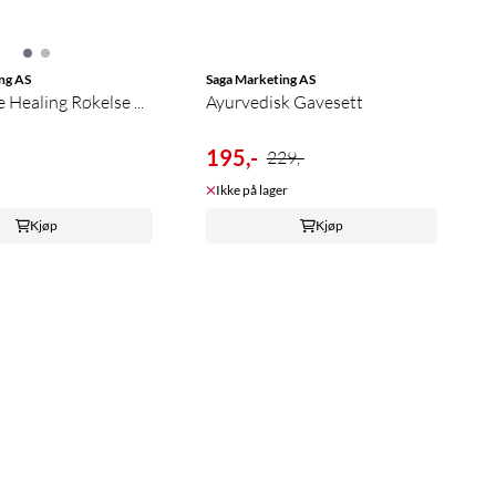
ng AS
Saga Marketing AS
 Healing Røkelse ...
Ayurvedisk Gavesett
195,-
229,-
Ikke på lager
Kjøp
Kjøp