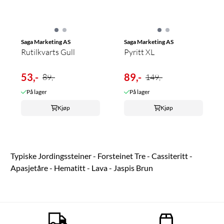
Saga Marketing AS
Saga Marketing AS
Rutilkvarts Gull
Pyritt XL
53,-
89,-
89,-
149,-
På lager
På lager
Kjøp
Kjøp
Typiske Jordingssteiner - Forsteinet Tre - Cassiteritt -
Apasjetåre - Hematitt - Lava - Jaspis Brun