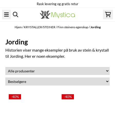
Rask levering og gratis retur
Hopp til innhold
Hjem
/
KRYSTALLER/STEINER
/
Finn steinens egenskap
/
Jording
Jording
Historien viser mange eksempler på bruk av stein & krystall
til Jording. Her er noen eksempler.
-40%
-40%