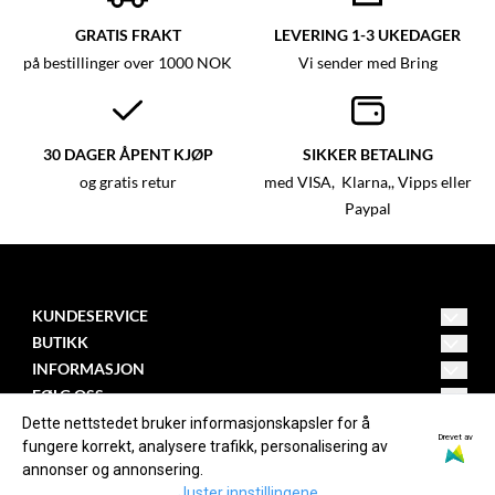
GRATIS FRAKT
LEVERING 1-3 UKEDAGER
på bestillinger over 1000 NOK
Vi sender med Bring
30 DAGER ÅPENT KJØP
SIKKER BETALING
og gratis retur
med VISA, Klarna,, Vipps eller
Paypal
KUNDESERVICE
BUTIKK
post@mystica.no
Vilkår
INFORMASJON
Adresse Nedre Eikervei 37 A
Om oss
FØLG OSS
3045 Drammen
Kontakt oss
Facebook
Dette nettstedet bruker informasjonskapsler for å
Blogg
Drevet av
fungere korrekt, analysere trafikk, personalisering av
Opprett konto
Instagram
annonser og annonsering.
Nyhetsbrev
Juster innstillingene