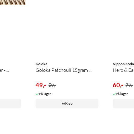
Goloka
Nippon Kodo
- ...
Goloka Patchouli 15gram ...
Herb & Ear
49,-
60,-
59,-
79,-
På lager
På lager
Kjøp