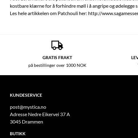
kostbare klærne for å forhindre møll i å angripe og ødelegge s
Les hele artikkelen om Patchouli her:
http://www.sagamesser
GRATIS FRAKT
LE
på bestillinger over 1000 NOK
KUNDESERVICE
post@mystica.no
Adresse Nedre Eikervei 37 A
3045 Drammen
BUTIKK