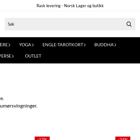
Rask levering - Norsk Lager og butikk
ÆRE
YOGA
ENGLE-TAROTKORT
BUDDHA
VERSE
OUTLET
e.
 humørsvingninger.
-17%
-24%