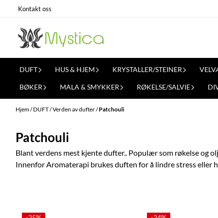
Hopp til innhold
Kontakt oss
DUFT
HUS & HJEM
KRYSTALLER/STEINER
VELV
BØKER
MALA & SMYKKER
RØKELSE/SALVIE
DI
Hjem
/
DUFT
/
Verden av dufter
/
Patchouli
Patchouli
Blant verdens mest kjente dufter.. Populær som røkelse og olj
Innenfor Aromaterapi brukes duften for å lindre stress eller
-25%
-24%