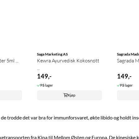
Saga Marketing AS
Sagrada Mad
r 5ml ...
Kewra Ayurvedisk Kokosnøtt
Sagrada Ma
...
149,-
149,-
På lager
På lager
Kjøp
a de trodde det var bra for immunforsvaret, økte libido og holdt in
silketransporten fra Kina til Mellom Østen og Europa. De kinesis