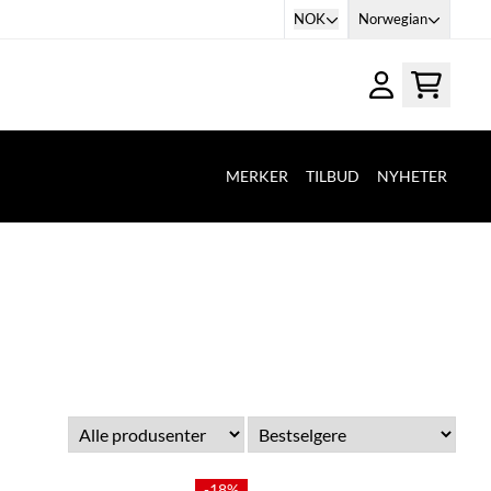
NOK
Norwegian
MERKER
TILBUD
NYHETER
-18%