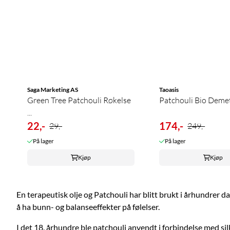
Saga Marketing AS
Taoasis
Green Tree Patchouli Røkelse
Patchouli Bio Demete
...
22,-
174,-
29,-
249,-
På lager
På lager
Kjøp
Kjøp
En terapeutisk olje og Patchouli har blitt brukt i århundrer d
å ha bunn- og balanseeffekter på følelser.
I det 18. århundre ble patchouli anvendt i forbindelse med 