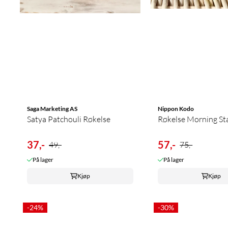
Saga Marketing AS
Nippon Kodo
Satya Patchouli Røkelse
Røkelse Morning Star 
37,-
57,-
49,-
75,-
På lager
På lager
Kjøp
Kjøp
-24%
-30%