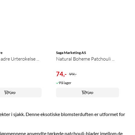
re
Saga Marketing AS
dre Urterøkelse ...
Natural Boheme Patchouli ...
74,-
99,-
På lager
Kjøp
Kjøp
sekter i sjakk. Denne eksotiske blomsterduften er utformet for
ke kjøpmennene anvendte tørkede patchouli-blader imellom de