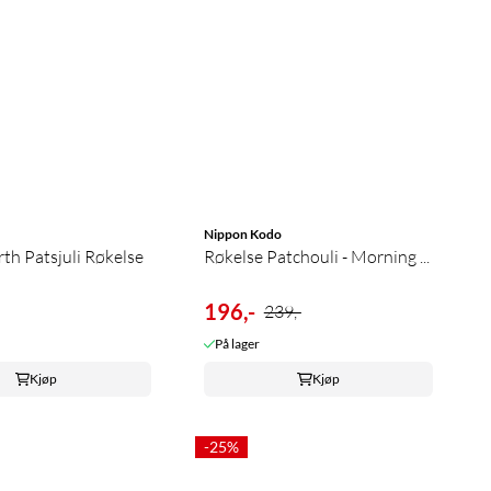
Nippon Kodo
th Patsjuli Røkelse
Røkelse Patchouli - Morning ...
196,-
239,-
På lager
Kjøp
Kjøp
-25%