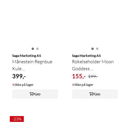
Saga Marketing AS
Saga Marketing AS
Månestein Regnbue
Røkelseholder Moon
Kule ...
Goddess ...
399,-
155,-
199,-
Ikke på lager
Ikke på lager
Kjøp
Kjøp
-23%