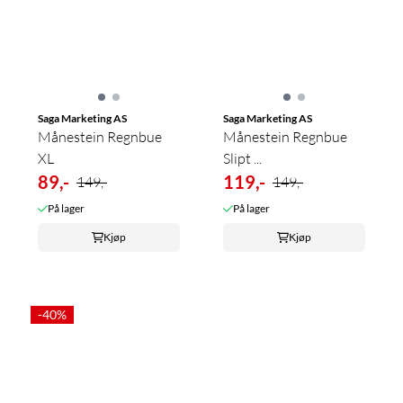
Saga Marketing AS
Saga Marketing AS
Månestein Regnbue
Månestein Regnbue
XL
Slipt ...
89,-
119,-
149,-
149,-
På lager
På lager
Kjøp
Kjøp
-40%