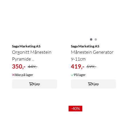
Saga Marketing AS
Saga Marketing AS
Orgonitt Månestein
Månestein Generator
Pyramide ...
9-11cm
350,-
419,-
449,-
699,-
Ikke på lager
På lager
Kjøp
Kjøp
-40%