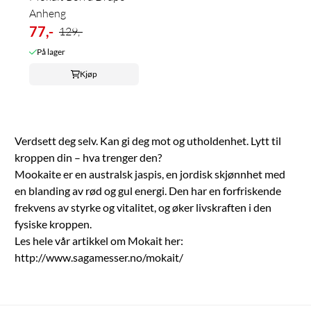
Anheng
77,-
129,-
På lager
Kjøp
Verdsett deg selv. Kan gi deg mot og utholdenhet. Lytt til
kroppen din – hva trenger den?
Mookaite er en australsk jaspis, en jordisk skjønnhet med
en blanding av rød og gul energi. Den har en forfriskende
frekvens av styrke og vitalitet, og øker livskraften i den
fysiske kroppen.
Les hele vår artikkel om Mokait her:
http://www.sagamesser.no/mokait/