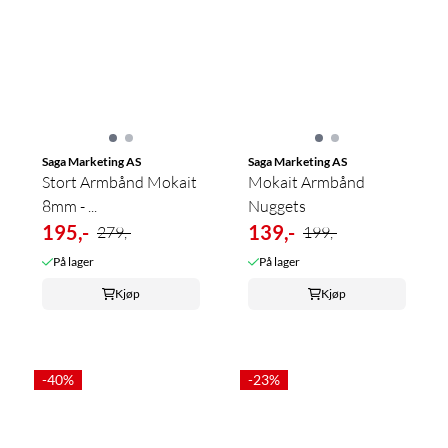
Saga Marketing AS
Saga Marketing AS
Stort Armbånd Mokait
Mokait Armbånd
8mm - ...
Nuggets
195,-
139,-
279,-
199,-
På lager
På lager
Kjøp
Kjøp
-40%
-23%