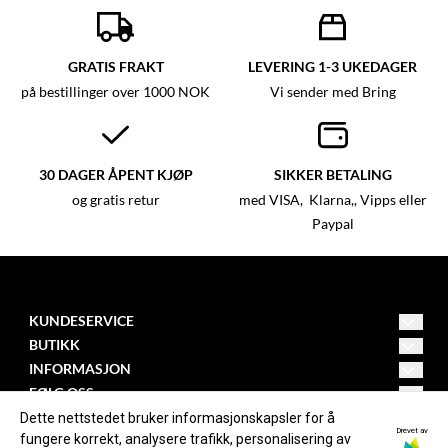
GRATIS FRAKT
LEVERING 1-3 UKEDAGER
på bestillinger over 1000 NOK
Vi sender med Bring
30 DAGER ÅPENT KJØP
SIKKER BETALING
og gratis retur
med VISA, Klarna,, Vipps eller
Paypal
KUNDESERVICE
BUTIKK
post@mystica.no
Vilkår
INFORMASJON
Adresse Nedre Eikervei 37 A
Om oss
FØLG OSS
3045 Drammen
Kontakt oss
Facebook
Dette nettstedet bruker informasjonskapsler for å
Blogg
Drevet av
fungere korrekt, analysere trafikk, personalisering av