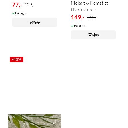
Mokait & Hematitt
77,-
129,-
Hjertesten ...
På lager
149,-
249,-
Kjøp
På lager
Kjøp
-40%