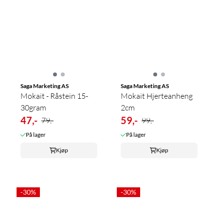
Saga Marketing AS
Saga Marketing AS
Mokait - Råstein 15-
Mokait Hjerteanheng
30gram
2cm
47,-
59,-
79,-
99,-
På lager
På lager
Kjøp
Kjøp
-30%
-30%