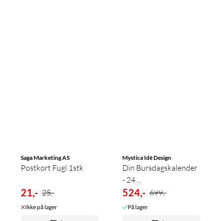
Saga Marketing AS
Mystica Idè Design
Postkort Fugl 1stk
Din Bursdagskalender
- 24 ...
21,-
524,-
25,-
699,-
Ikke på lager
På lager