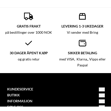
GRATIS FRAKT
LEVERING 1-3 UKEDAGER
på bestillinger over 1000 NOK
Vi sender med Bring
30 DAGER ÅPENT KJØP
SIKKER BETALING
og gratis retur
med VISA, Klarna,, Vipps eller
Paypal
KUNDESERVICE
BUTIKK
post@mystica.no
Vilkår
INFORMASJON
Adresse Nedre Eikervei 37 A
Om oss
FØLG OSS