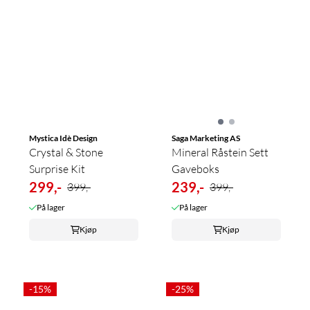
Mystica Idè Design
Saga Marketing AS
Crystal & Stone
Mineral Råstein Sett
Surprise Kit
Gaveboks
299,-
239,-
399,-
399,-
På lager
På lager
Kjøp
Kjøp
-15%
-25%