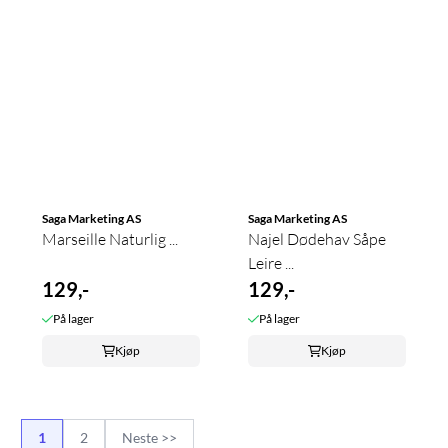
Saga Marketing AS
Saga Marketing AS
Marseille Naturlig ...
Najel Dødehav Såpe
Leire ...
129,-
129,-
På lager
På lager
Kjøp
Kjøp
1
2
Neste >>