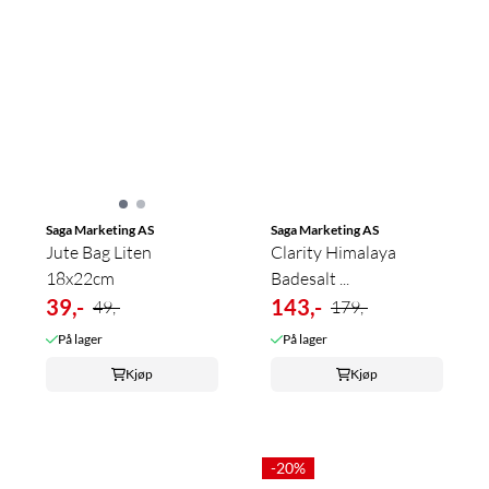
Saga Marketing AS
Saga Marketing AS
Jute Bag Liten
Clarity Himalaya
18x22cm
Badesalt ...
39,-
143,-
49,-
179,-
På lager
På lager
Kjøp
Kjøp
-20%