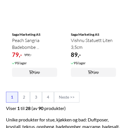
Saga Marketing AS
Saga Marketing AS
Peach Sangria
Vishnu Statuett Liten
Badebombe ...
3,5cm
79,-
89,-
99,-
På lager
På lager
Kjøp
Kjøp
1
2
3
4
Neste >>
Viser
1
til
28
(av
90
produkter)
Unike produkter for stue, kjøkken og bad: Duftposer,
krystall, tekrus, oppheng, badebomber, macrame, badesalt,