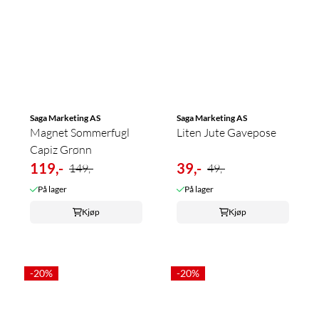
Saga Marketing AS
Saga Marketing AS
Magnet Sommerfugl
Liten Jute Gavepose
Capiz Grønn
119,-
39,-
149,-
49,-
På lager
På lager
Kjøp
Kjøp
-20%
-20%