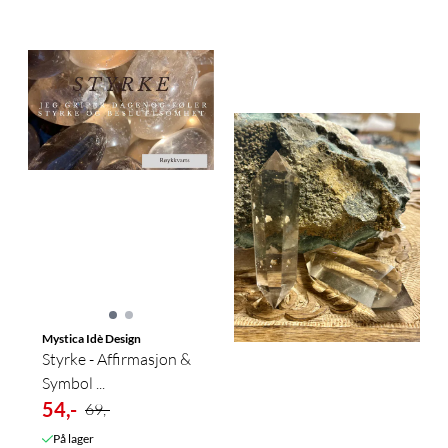
Mystica Idè Design
Styrke - Affirmasjon &
Symbol ...
54,-
69,-
På lager