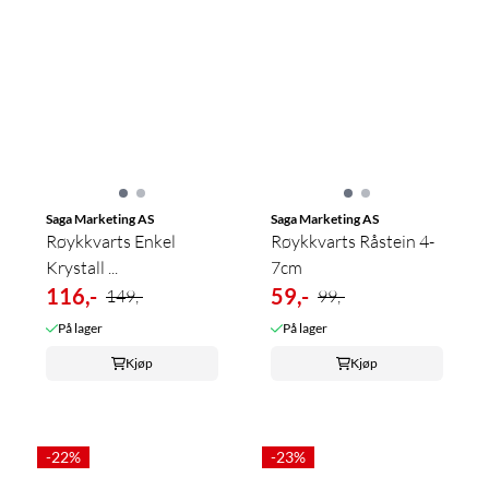
Saga Marketing AS
Saga Marketing AS
Røykkvarts Enkel
Røykkvarts Råstein 4-
Krystall ...
7cm
116,-
59,-
149,-
99,-
På lager
På lager
Kjøp
Kjøp
-22%
-23%