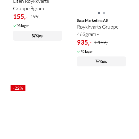
Liten Røykkvarts
Gruppe 8gram ...
155,-
199,-
Saga Marketing AS
På lager
Røykkvarts Gruppe
463gram - ...
Kjøp
935,-
1.199,-
På lager
Kjøp
-22%