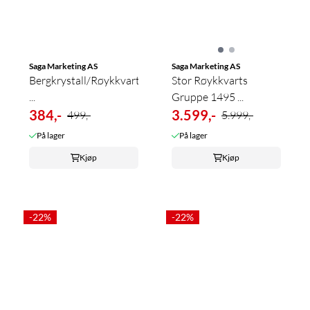
Saga Marketing AS
Saga Marketing AS
Bergkrystall/Røykkvarts
Stor Røykkvarts
...
Gruppe 1495 ...
384,-
3.599,-
499,-
5.999,-
På lager
På lager
Kjøp
Kjøp
-22%
-22%