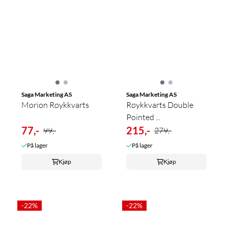
Saga Marketing AS
Saga Marketing AS
Morion Røykkvarts
Røykkvarts Double
Pointed ...
77,-
215,-
99,-
279,-
På lager
På lager
Kjøp
Kjøp
-22%
-22%