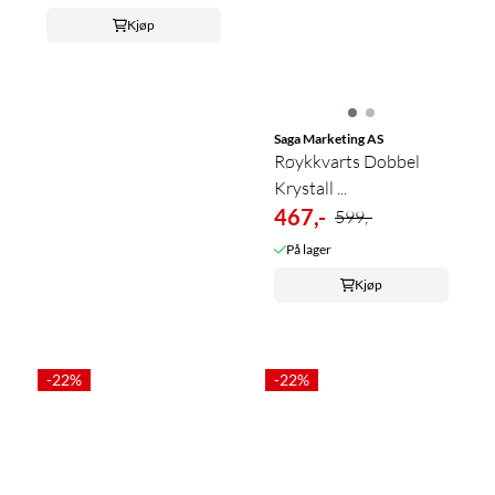
Kjøp
Saga Marketing AS
Røykkvarts Dobbel
Krystall ...
467,-
599,-
På lager
Kjøp
-22%
-22%