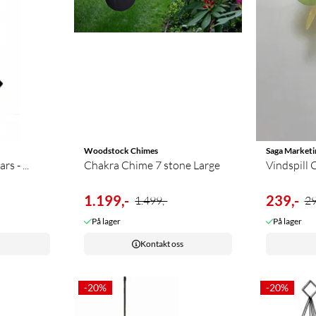
Woodstock Chimes
Saga Marketi
s - ...
Chakra Chime 7 stone Large
Vindspill 
1.199,-
239,-
1.499,-
29
På lager
På lager
Kontakt oss
-20%
-20%