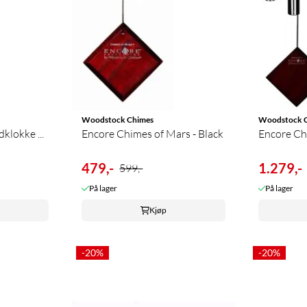
Woodstock Chimes
Woodstock 
dklokke ...
Encore Chimes of Mars - Black
Encore Chim
479,-
1.279,-
599,-
På lager
På lager
Kjøp
-20%
-20%