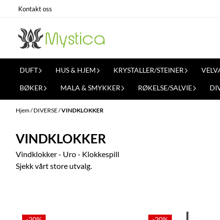
Hopp til innhold
Kontakt oss
DUFT
HUS & HJEM
KRYSTALLER/STEINER
VELV
BØKER
MALA & SMYKKER
RØKELSE/SALVIE
DI
Hjem
/
DIVERSE
/
VINDKLOKKER
VINDKLOKKER
Vindklokker - Uro - Klokkespill
Sjekk vårt store utvalg.
-20%
-20%