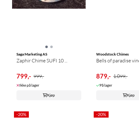
Saga Marketing AS
Woodstock Chimes
Zaphir Chime SUFI 10 ...
Bells of paradise vin
799,-
879,-
999,-
1.099,-
Ikke på lager
På lager
Kjøp
Kjøp
-20%
-20%