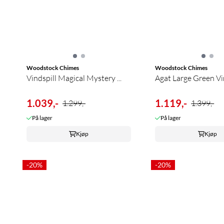
Woodstock Chimes
Woodstock Chimes
Vindspill Magical Mystery ...
Agat Large Green V
1.039,-
1.119,-
1.299,-
1.399,-
På lager
På lager
Kjøp
Kjøp
-20%
-20%