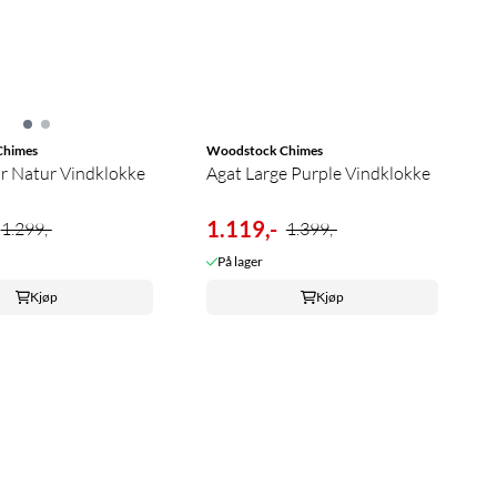
Chimes
Woodstock Chimes
ar Natur Vindklokke
Agat Large Purple Vindklokke
1.119,-
1.299,-
1.399,-
På lager
Kjøp
Kjøp