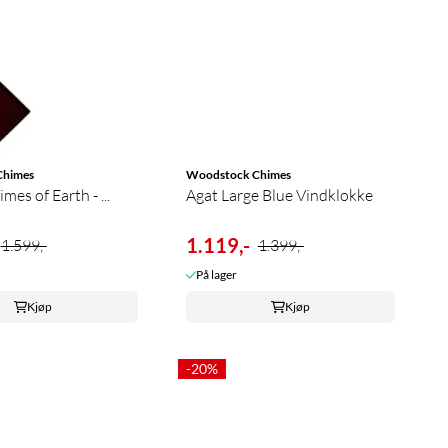
Chimes
Woodstock Chimes
es of Earth - ...
Agat Large Blue Vindklokke
1.119,-
1.599,-
1.399,-
På lager
Kjøp
Kjøp
-20%