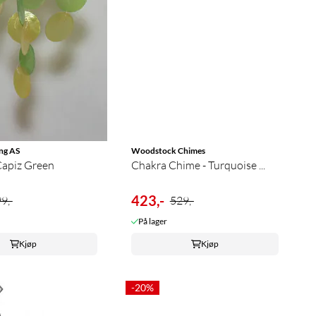
ng AS
Woodstock Chimes
Capiz Green
Chakra Chime - Turquoise ...
423,-
9,-
529,-
På lager
Kjøp
Kjøp
-20%