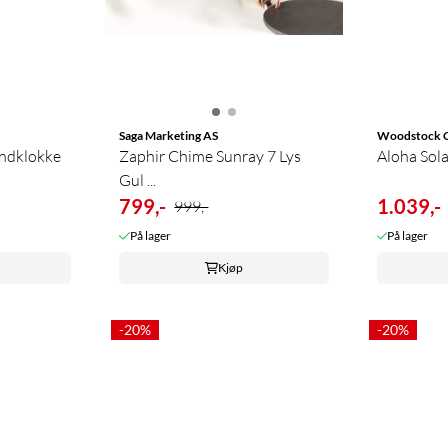
Saga Marketing AS
Woodstock 
indklokke
Zaphir Chime Sunray 7 Lys
Aloha Sol
Gul ...
799,-
1.039,-
999,-
På lager
På lager
Kjøp
-20%
-20%