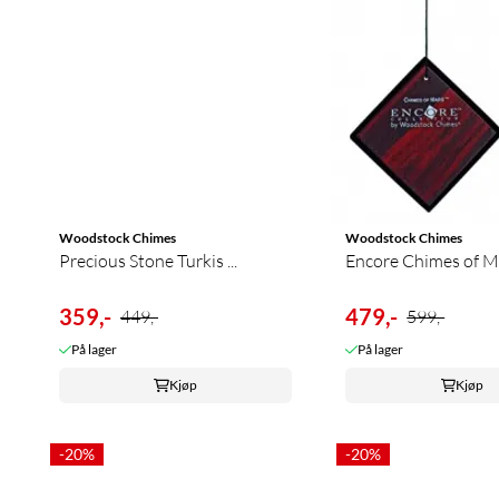
Woodstock Chimes
Woodstock Chimes
Precious Stone Turkis ...
Encore Chimes of Mar
359,-
479,-
449,-
599,-
På lager
På lager
Kjøp
Kjøp
-20%
-20%