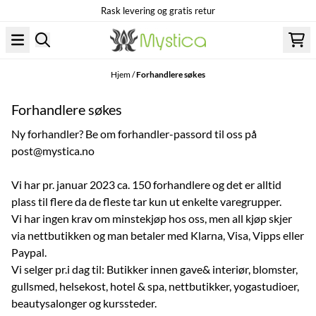
Rask levering og gratis retur
Hopp til innhold
Hjem
/
Forhandlere søkes
Forhandlere søkes
Ny forhandler? Be om forhandler-passord til oss på
post@mystica.no
Vi har pr. januar 2023 ca. 150 forhandlere og det er alltid
plass til flere da de fleste tar kun ut enkelte varegrupper.
Vi har ingen krav om minstekjøp hos oss, men all kjøp skjer
via nettbutikken og man betaler med Klarna, Visa, Vipps eller
Paypal.
Vi selger pr.i dag til: Butikker innen gave& interiør, blomster,
gullsmed, helsekost, hotel & spa, nettbutikker, yogastudioer,
beautysalonger og kurssteder.