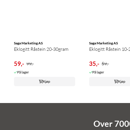
Saga Marketing AS
Saga Marketing AS
Eklogitt Råstein 20-30gram
Eklogitt Råstein 10
59,-
35,-
99,-
59,-
På lager
På lager
Kjøp
Kjøp
Over 7000