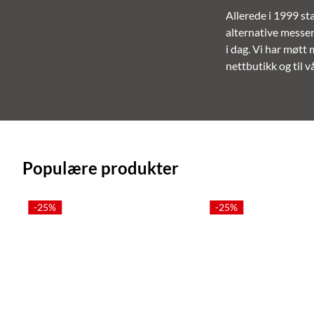
Allerede i 1999 sta
alternative messer.
i dag. Vi har møtt
nettbutikk og til 
Populære produkter
-25%
-25%