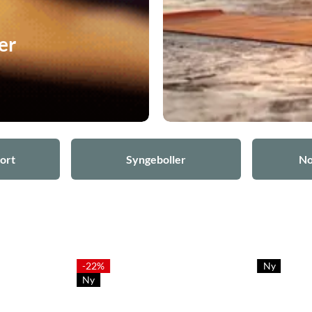
er
ort
Syngeboller
No
-22%
Ny
Ny