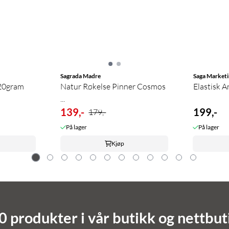
Sagrada Madre
Saga Marketi
-20gram
Natur Røkelse Pinner Cosmos
Elastisk 
...
139,-
199,-
179,-
På lager
På lager
Kjøp
 produkter i vår butikk og nettbut