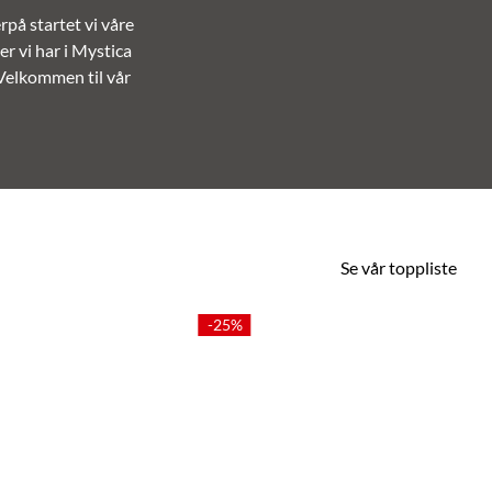
rpå startet vi våre
er vi har i Mystica
 Velkommen til vår
Se vår toppliste