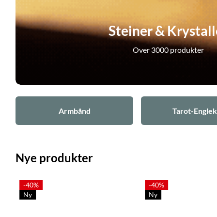
Steiner & Krystall
Over 3000 produkter
Armbånd
Tarot-Englek
Nye produkter
-40%
-40%
Ny
Ny