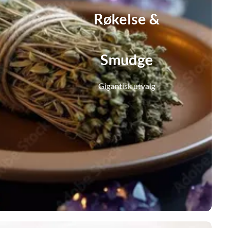
Røkelse &
Smudge
Gigantisk utvalg