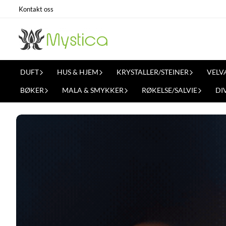
Hopp til innhold
Kontakt oss
DUFT
HUS & HJEM
KRYSTALLER/STEINER
VELV
BØKER
MALA & SMYKKER
RØKELSE/SALVIE
DI