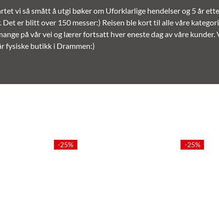
rtet vi så smått å utgi bøker om Uforklarlige hendelser og 5 år ette
 Det er blitt over 150 messer:) Reisen ble kort til alle våre kategori
 mange på vår vei og lærer fortsatt hver eneste dag av våre kunder.
vår fysiske butikk i Drammen:)
-24%
-24%