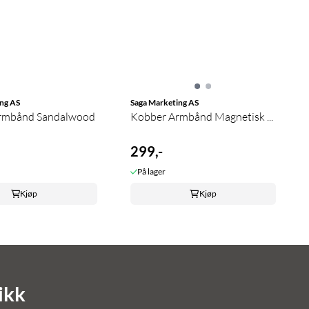
ng AS
Saga Marketing AS
Armbånd Sandalwood
Kobber Armbånd Magnetisk ...
299,-
På lager
Kjøp
Kjøp
ikk