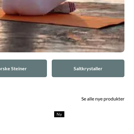
rske Steiner
Saltkrystaller
Se alle nye produkter
Ny